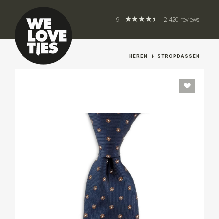
9
2.420 reviews
HEREN
STROPDASSEN