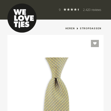
9
2.420 reviews
HEREN
STROPDASSEN