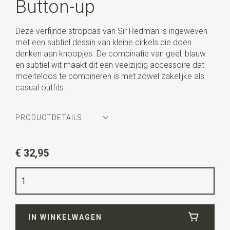
Button-up
Deze verfijnde stropdas van Sir Redman is ingeweven
met een subtiel dessin van kleine cirkels die doen
denken aan knoopjes. De combinatie van geel, blauw
en subtiel wit maakt dit een veelzijdig accessoire dat
moeiteloos te combineren is met zowel zakelijke als
casual outfits.
PRODUCTDETAILS
Artikelnummer
SR22160
€ 32,95
Kleur
geel / blauw / wit
Kwaliteit
geweven polyester Microfill
Breedte
7,5 cm
IN WINKELWAGEN
Lengte
ca. 144 cm