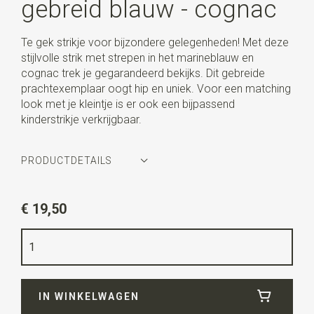
gebreid blauw - cognac
Te gek strikje voor bijzondere gelegenheden! Met deze
stijlvolle strik met strepen in het marineblauw en
cognac trek je gegarandeerd bekijks. Dit gebreide
prachtexemplaar oogt hip en uniek. Voor een matching
look met je kleintje is er ook een bijpassend
kinderstrikje verkrijgbaar.
PRODUCTDETAILS
Artikelnummer
WLTS338
€ 19,50
Kleur
marineblauw / cognac
Kwaliteit
gebreid polyester
Breedte
11 cm
IN WINKELWAGEN
Lengte
6 cm