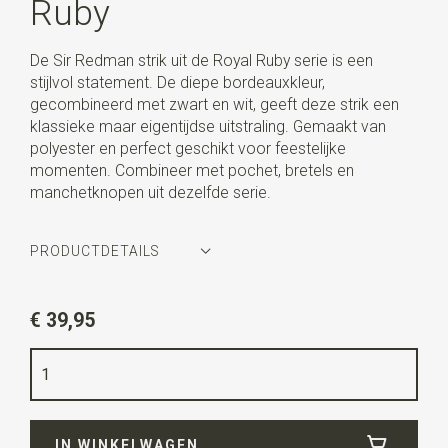
Ruby
De Sir Redman strik uit de Royal Ruby serie is een
stijlvol statement. De diepe bordeauxkleur,
gecombineerd met zwart en wit, geeft deze strik een
klassieke maar eigentijdse uitstraling. Gemaakt van
polyester en perfect geschikt voor feestelijke
momenten. Combineer met pochet, bretels en
manchetknopen uit dezelfde serie.
PRODUCTDETAILS
Artikelnummer
SR24259
€ 39,95
Kleur
bordeaux / zwart / wit
Kwaliteit
polyester
Breedte
6 cm
IN WINKELWAGEN
Lengte
12 cm