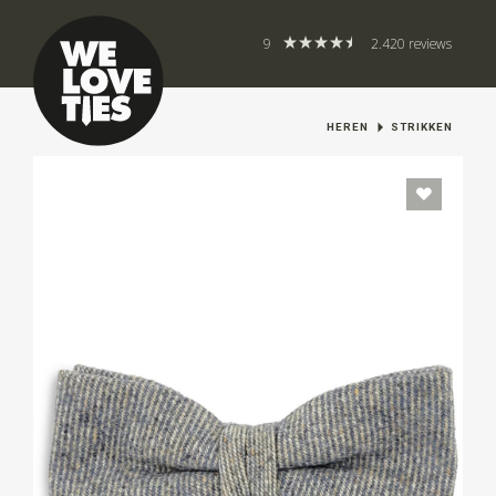
9
2.420 reviews
HEREN
STRIKKEN