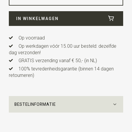
Breedte
6 cm
IN WINKELWAGEN
Lengte
12 cm
Uitvoering
dit is een voorgestrikt model met een
verstelbaar bandje.
Op voorraad
Op werkdagen vóór 15.00 uur besteld: dezelfde
dag verzonden!
GRATIS verzending vanaf € 50,- (in NL)
100% tevredenheidsgarantie (binnen 14 dagen
retourneren)
BESTELINFORMATIE