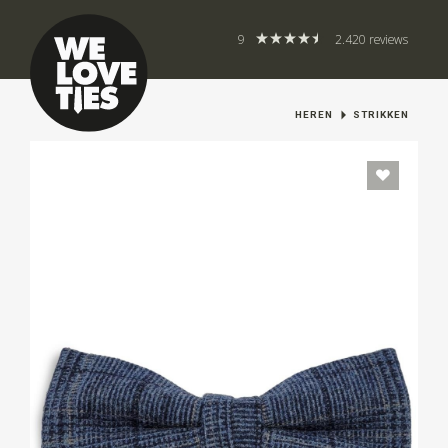
9
2.420 reviews
HEREN
STRIKKEN