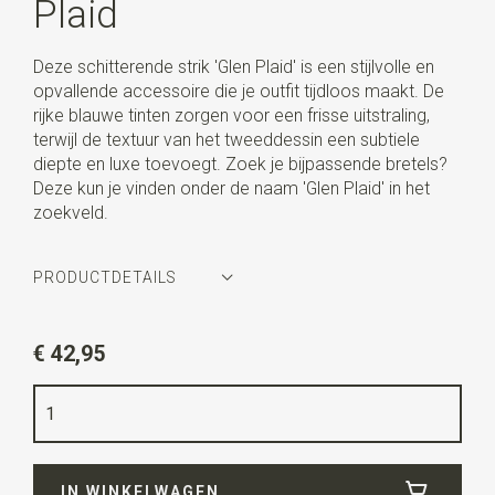
Plaid
Deze schitterende strik 'Glen Plaid' is een stijlvolle en
opvallende accessoire die je outfit tijdloos maakt. De
rijke blauwe tinten zorgen voor een frisse uitstraling,
terwijl de textuur van het tweeddessin een subtiele
diepte en luxe toevoegt. Zoek je bijpassende bretels?
Deze kun je vinden onder de naam 'Glen Plaid' in het
zoekveld.
PRODUCTDETAILS
Artikelnummer
SR24238
€ 42,95
Kleur
blauw / grijs
Kwaliteit
wol mix
Breedte
6 cm
IN WINKELWAGEN
Lengte
12 cm