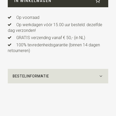
IN WINKELWAGEN
Uitvoering
dit is een voorgestrikt model met een
verstelbaar bandje.
Op voorraad
Op werkdagen vóór 15.00 uur besteld: dezelfde
dag verzonden!
GRATIS verzending vanaf € 50,- (in NL)
100% tevredenheidsgarantie (binnen 14 dagen
retourneren)
BESTELINFORMATIE