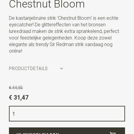
Chestnut Bloom
De kastanjebruine strik 'Chestnut Bloom' is een echte
eyecatcher! De glittereffecten van het bronsen
lurexdraad maken de strik extra sprankelend, perfect
voor feestelijke gelegenheden. Koop deze zowel
elegante als trendy Sir Redman strik vandaag nog
online!
PRODUCTDETAILS
Artikelnummer
SR24229
€ 44,95
Kleur
bruin / koper glitter
€ 31,47
Kwaliteit
geweven polyester met ingeweven lurex
draad voor een extra schitterend effect.
Breedte
7 cm
Lengte
12 cm