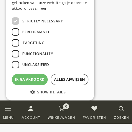
gebruiken van onze website ga je daarmee
akkoord.
Lees meer
STRICTLY NECESSARY
PERFORMANCE
TARGETING
FUNCTIONALITY
UNCLASSIFIED
IK GA AKKOORD
ALLES AFWIJZEN
SHOW DETAILS
0
Strictly necessary
Performance
MENU
ACCOUNT
WINKELWAGEN
FAVORIETEN
ZOEKEN
Targeting
Functionality
Unclassified