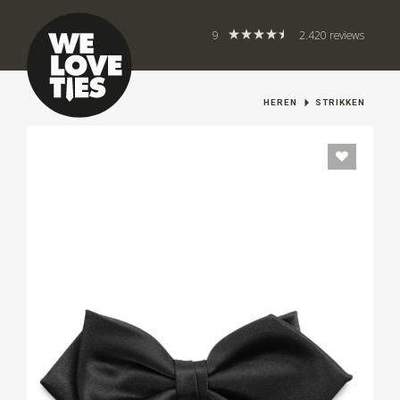
9
2.420 reviews
HEREN
STRIKKEN