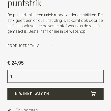
puntstrik
De puntstrik blijft een uniek model onder de strikken. De
strik geeft een chique uitstraling. Dat komt ook door de
satijnen look van de polyester stof waarvan deze strik
gemaakt is. Bestel hem online in de webshop.
PRODUCTDETAILS
Artikelnummer
SR24057
€ 24,95
Kleur
zwart
Kwaliteit
polyester satijn
Breedte
6 cm
IN WINKELWAGEN
Lengte
13 cm
Uitvoering
dit is een voorgestrikt model met een
verstelbaar bandje.
Op voorraad