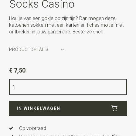
Socks Casino
Hou je van een gokje op zijn tijd? Dan mogen deze
katoenen sokken met een karten en fiches motief niet
ontbreken in jouw garderobe. Bestel ze snel!
PRODUCTDETAILS
Artikelnummer
WLT-SOCKS-052
€ 7,50
Kleur
zwart / rood
Maat
35-38
Kwaliteit
65% Katoen / 32% Polyester / 3% Elasthaan
IN WINKELWAGEN
Op voorraad