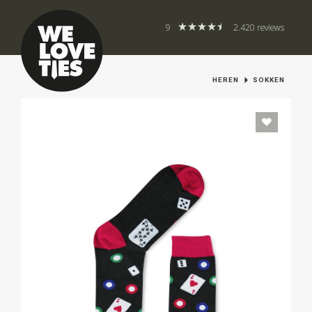
9
2.420 reviews
HEREN
SOKKEN