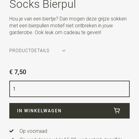
Socks Bierpul
Hou je van een biertje? Dan mogen deze grijze sokken
met een bierpullen motief niet ontbreken in jouw
garderobe. Ook leuk om cadeau te geven!
PRODUCTDETAILS
Artikelnummer
WLT-SOCKS-045
€ 7,50
Kleur
lichtgrijs / oranje / wit
Maat
39-44
Kwaliteit
65% Gekamd Katoen, 32% Polyamide 3%
Elasthaan
IN WINKELWAGEN
Op voorraad