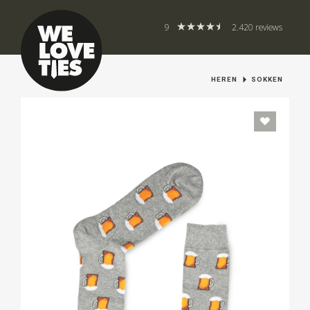
9
2.420 reviews
HEREN
SOKKEN