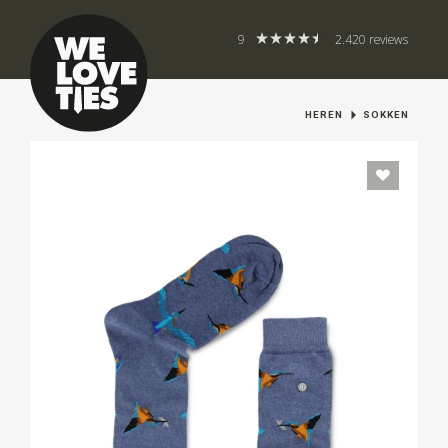
9
2.420 reviews
HEREN
SOKKEN