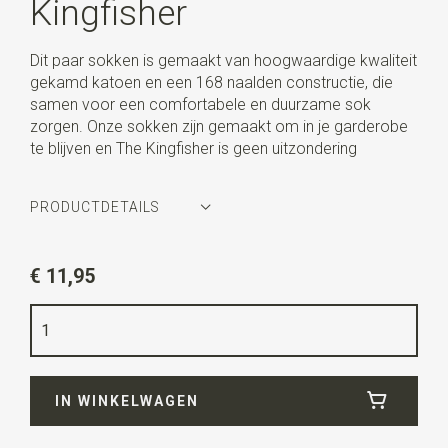
Kingfisher
Dit paar sokken is gemaakt van hoogwaardige kwaliteit
gekamd katoen en een 168 naalden constructie, die
samen voor een comfortabele en duurzame sok
zorgen. Onze sokken zijn gemaakt om in je garderobe
te blijven en The Kingfisher is geen uitzondering
PRODUCTDETAILS
Artikelnummer
AG-SK-KING-01-129
€ 11,95
Kleur
denimblauw
Maat
42-45
Kwaliteit
78% katoen / 18% nylon / 4% elastan
IN WINKELWAGEN