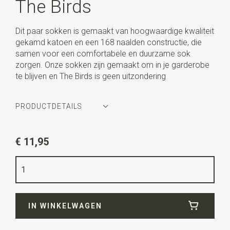
The Birds
Dit paar sokken is gemaakt van hoogwaardige kwaliteit
gekamd katoen en een 168 naalden constructie, die
samen voor een comfortabele en duurzame sok
zorgen. Onze sokken zijn gemaakt om in je garderobe
te blijven en The Birds is geen uitzondering
PRODUCTDETAILS
Artikelnummer
AG-SK-BC-02-113
€ 11,95
Kleur
lichtblauw / navy
Maat
42-45
Kwaliteit
78% katoen / 18% nylon / 4% lycra
IN WINKELWAGEN