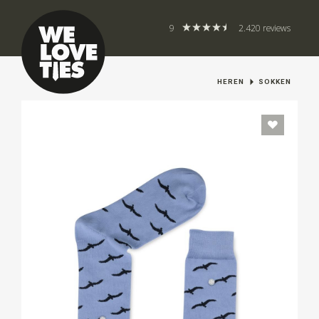
9
2.420 reviews
HEREN
SOKKEN