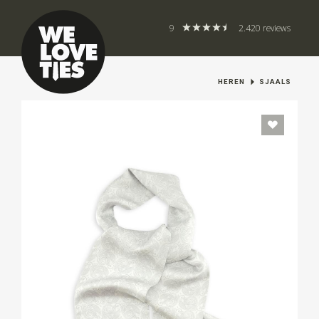
9
2.420 reviews
HEREN
SJAALS