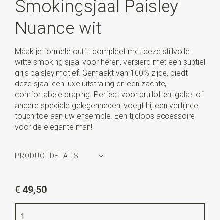
Smokingsjaal Paisley
Nuance wit
Maak je formele outfit compleet met deze stijlvolle
witte smoking sjaal voor heren, versierd met een subtiel
grijs paisley motief. Gemaakt van 100% zijde, biedt
deze sjaal een luxe uitstraling en een zachte,
comfortabele draping. Perfect voor bruiloften, gala's of
andere speciale gelegenheden, voegt hij een verfijnde
touch toe aan uw ensemble. Een tijdloos accessoire
voor de elegante man!
PRODUCTDETAILS
Artikelnummer
WLTHS211
€ 49,50
Kleur
wit / grijs
Kwaliteit
100% zijde