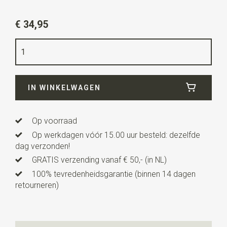
Artikelnummer
SR23007
€ 34,95
Kleur
bordeauxrood / bruin
Kwaliteit
katoen / polyester
Uitvoering
One size - 55-60 cm
IN WINKELWAGEN
Op voorraad
Op werkdagen vóór 15.00 uur besteld: dezelfde
dag verzonden!
GRATIS verzending vanaf € 50,- (in NL)
100% tevredenheidsgarantie (binnen 14 dagen
retourneren)