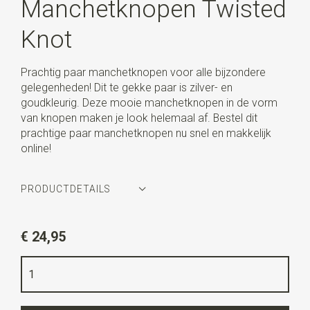
Manchetknopen Twisted
Knot
Prachtig paar manchetknopen voor alle bijzondere
gelegenheden! Dit te gekke paar is zilver- en
goudkleurig. Deze mooie manchetknopen in de vorm
van knopen maken je look helemaal af. Bestel dit
prachtige paar manchetknopen nu snel en makkelijk
online!
PRODUCTDETAILS
Artikelnummer
WLTM0167
€ 24,95
Kleur
zilver / goud
Kwaliteit
nikkelvrij
Uitvoering
deze manchetknopen worden per paar