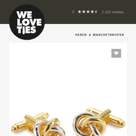
9
2.420 reviews
HEREN
MANCHETKNOPEN