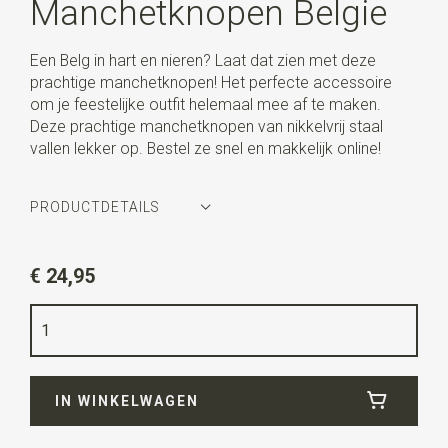
Manchetknopen Belgie
Een Belg in hart en nieren? Laat dat zien met deze
prachtige manchetknopen! Het perfecte accessoire
om je feestelijke outfit helemaal mee af te maken.
Deze prachtige manchetknopen van nikkelvrij staal
vallen lekker op. Bestel ze snel en makkelijk online!
PRODUCTDETAILS
Artikelnummer
WLTM0159
€ 24,95
Kleur
goud / rood / geel / zwart
Kwaliteit
nikkelvrij
Uitvoering
deze manchetknopen worden per paar
verkocht.
IN WINKELWAGEN