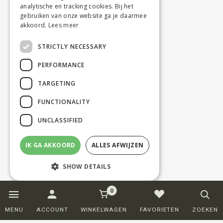
analytische en tracking cookies. Bij het
gebruiken van onze website ga je daarmee
akkoord.
Lees meer
STRICTLY NECESSARY
PERFORMANCE
TARGETING
FUNCTIONALITY
UNCLASSIFIED
IK GA AKKOORD
ALLES AFWIJZEN
SHOW DETAILS
0
Strictly necessary
Performance
MENU
ACCOUNT
WINKELWAGEN
FAVORIETEN
ZOEKEN
Targeting
Functionality