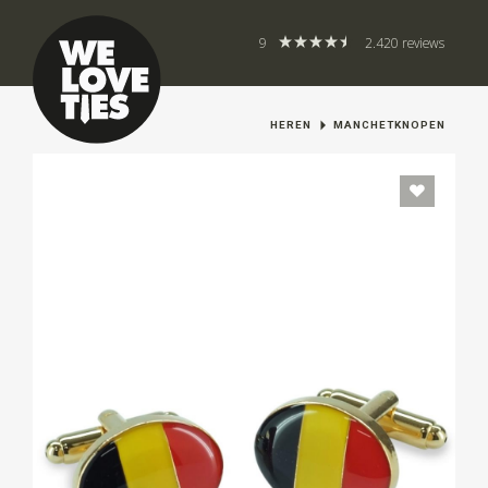
9
2.420 reviews
HEREN
MANCHETKNOPEN