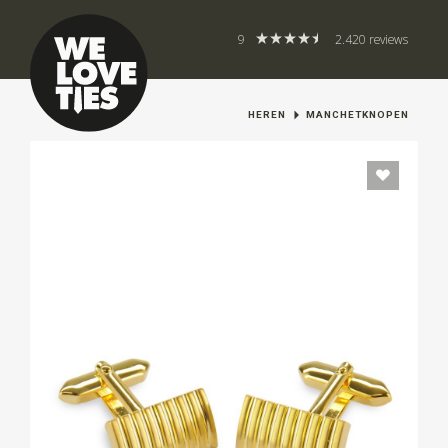
9
2.420 reviews
HEREN
MANCHETKNOPEN