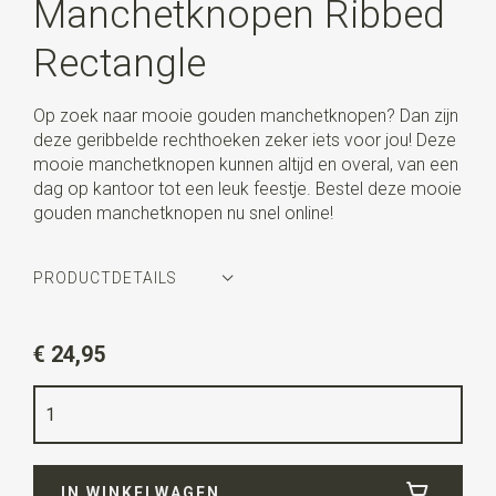
Manchetknopen Ribbed
Rectangle
Op zoek naar mooie gouden manchetknopen? Dan zijn
deze geribbelde rechthoeken zeker iets voor jou! Deze
mooie manchetknopen kunnen altijd en overal, van een
dag op kantoor tot een leuk feestje. Bestel deze mooie
gouden manchetknopen nu snel online!
PRODUCTDETAILS
Artikelnummer
WLTM0121
€ 24,95
Kleur
goud
Kwaliteit
nikkelvrij
Uitvoering
deze manchetknopen worden per paar
verkocht.
IN WINKELWAGEN