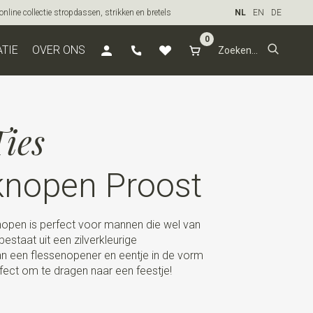
line collectie stropdassen, strikken en bretels
NL
EN
DE
0
ATIE
OVER ONS
ies
nopen Proost
nopen is perfect voor mannen die wel van
bestaat uit een zilverkleurige
 een flessenopener en eentje in de vorm
rfect om te dragen naar een feestje!