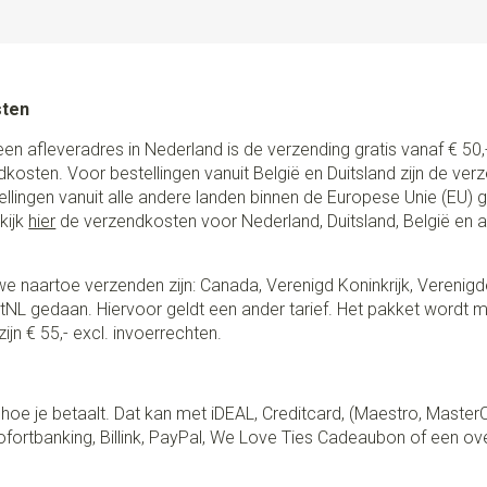
sten
een afleveradres in Nederland is de verzending gratis vanaf € 50,-
ndkosten. Voor bestellingen vanuit België en Duitsland zijn de ver
stellingen vanuit alle andere landen binnen de Europese Unie (EU)
kijk
hier
de verzendkosten voor Nederland, Duitsland, België en 
e naartoe verzenden zijn: Canada, Verenigd Koninkrijk, Verenigd
NL gedaan. Hiervoor geldt een ander tarief. Het pakket wordt m
ijn € 55,- excl. invoerrechten.
lf hoe je betaalt. Dat kan met iDEAL, Creditcard, (Maestro, Master
fortbanking, Billink, PayPal, We Love Ties Cadeaubon of een ov