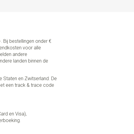
. Bij bestellingen onder €
zendkosten voor alle
 gelden andere
andere landen binnen de
e Staten en Zwitserland. De
et een track & trace code
Card en Visa),
erboeking.