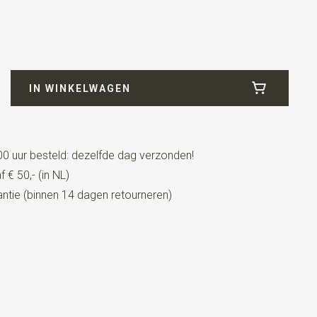
IN WINKELWAGEN
pen worden per paar verkocht.
0 uur besteld: dezelfde dag verzonden!
 € 50,- (in NL)
tie (binnen 14 dagen retourneren)