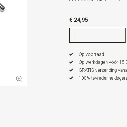
Artikelnummer
WLTM0111
€ 24,95
Kleur
zilver
Kwaliteit
nikkelvrij
Uitvoering
deze manchetkno
Op voorraad
Op werkdagen vóór 15.0
GRATIS verzending vanaf
100% tevredenheidsgaran