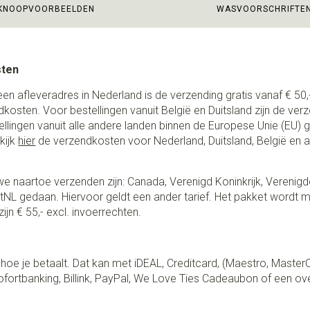
KNOOPVOORBEELDEN
WASVOORSCHRIFTE
sten
een afleveradres in Nederland is de verzending gratis vanaf € 50,-
ndkosten. Voor bestellingen vanuit België en Duitsland zijn de ver
stellingen vanuit alle andere landen binnen de Europese Unie (EU)
kijk
hier
de verzendkosten voor Nederland, Duitsland, België en 
e naartoe verzenden zijn: Canada, Verenigd Koninkrijk, Verenigd
NL gedaan. Hiervoor geldt een ander tarief. Het pakket wordt m
ijn € 55,- excl. invoerrechten.
lf hoe je betaalt. Dat kan met iDEAL, Creditcard, (Maestro, Master
fortbanking, Billink, PayPal, We Love Ties Cadeaubon of een ov