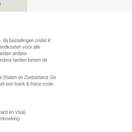
N
. Bij bestellingen onder €
zendkosten voor alle
 gelden andere
andere landen binnen de
e Staten en Zwitserland. De
et een track & trace code
Card en Visa),
erboeking.