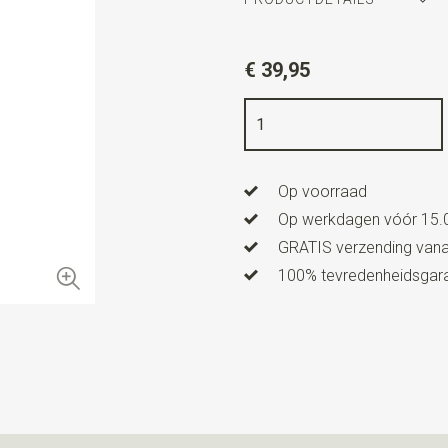
Artikelnummer
WLTC144-1
€ 39,95
Kleur
bruin / blauw
Kwaliteit
bedrukt zuiver zijde
Breedte
15 cm
Op voorraad
Lengte
84 cm
Op werkdagen vóór 15.0
GRATIS verzending vanaf
100% tevredenheidsgaran