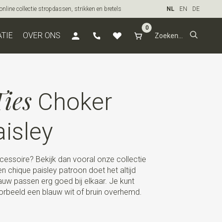
line collectie stropdassen, strikken en bretels
NL
EN
DE
0
ATIE
OVER ONS
ies
Choker
isley
ccessoire? Bekijk dan vooral onze collectie
 chique paisley patroon doet het altijd
auw passen erg goed bij elkaar. Je kunt
orbeeld een blauw wit of bruin overhemd.