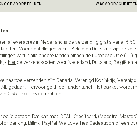
KNOOPVOORBEELDEN
WASVOORSCHRIFTE
sten
een afleveradres in Nederland is de verzending gratis vanaf € 50,-
ndkosten. Voor bestellingen vanuit België en Duitsland zijn de ver
stellingen vanuit alle andere landen binnen de Europese Unie (EU)
kijk
hier
de verzendkosten voor Nederland, Duitsland, België en 
e naartoe verzenden zijn: Canada, Verenigd Koninkrijk, Verenigd
NL gedaan. Hiervoor geldt een ander tarief. Het pakket wordt m
ijn € 55,- excl. invoerrechten.
lf hoe je betaalt. Dat kan met iDEAL, Creditcard, (Maestro, Master
fortbanking, Billink, PayPal, We Love Ties Cadeaubon of een ov