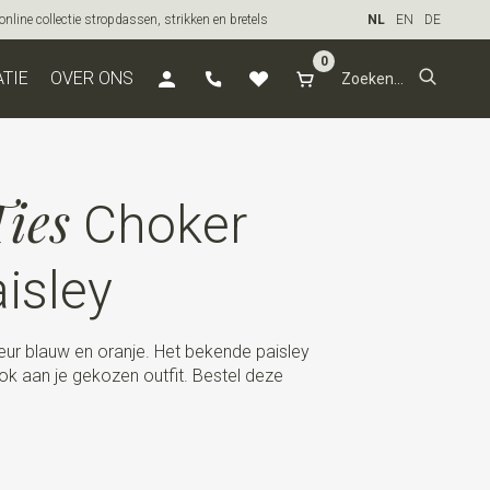
line collectie stropdassen, strikken en bretels
NL
EN
DE
0
ATIE
OVER ONS
ies
Choker
aisley
eur blauw en oranje. Het bekende paisley
ok aan je gekozen outfit. Bestel deze