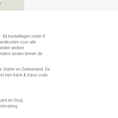
N
. Bij bestellingen onder €
zendkosten voor alle
 gelden andere
andere landen binnen de
e Staten en Zwitserland. De
et een track & trace code
Card en Visa),
erboeking.