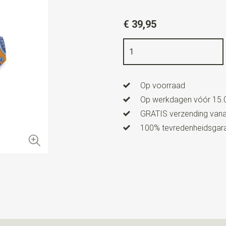
Artikelnummer
WLTC144-1
€ 39,95
Kleur
blauw / oranje
Kwaliteit
bedrukt zuiver zijde
Breedte
15 cm
Op voorraad
Lengte
84 cm
Op werkdagen vóór 15.0
GRATIS verzending vanaf
100% tevredenheidsgaran