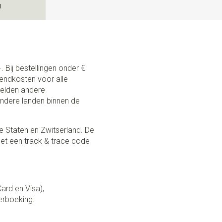
N
. Bij bestellingen onder €
zendkosten voor alle
 gelden andere
andere landen binnen de
e Staten en Zwitserland. De
et een track & trace code
Card en Visa),
erboeking.