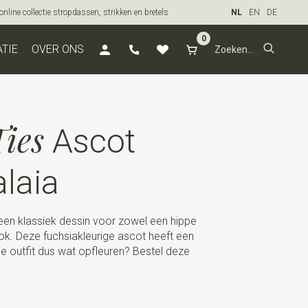
line collectie stropdassen, strikken en bretels
NL
EN
DE
0
ATIE
OVER ONS
ies
Ascot
alaia
ft een klassiek dessin voor zowel een hippe
k. Deze fuchsiakleurige ascot heeft een
 je outfit dus wat opfleuren? Bestel deze