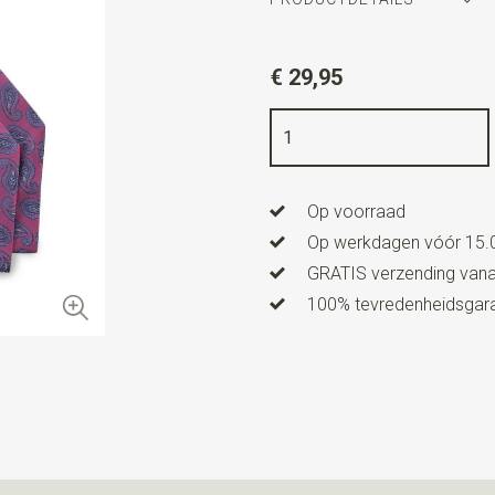
Artikelnummer
WLTC144-1
€ 29,95
Kleur
fuchsia / blauw / wit
Kwaliteit
geweven polyester M
Breedte
15 cm
Op voorraad
Lengte
113 cm
Op werkdagen vóór 15.0
GRATIS verzending vanaf
100% tevredenheidsgaran