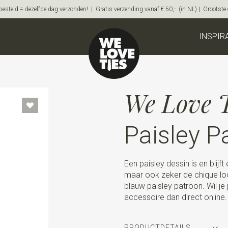
steld = dezelfde dag verzonden! | Gratis verzending vanaf € 50,- (in NL) | Grootste on
INSPIR
We Love T
Paisley P
Een paisley dessin is en blij
maar ook zeker de chique loo
blauw paisley patroon. Wil je
accessoire dan direct online.
PRODUCTDETAILS