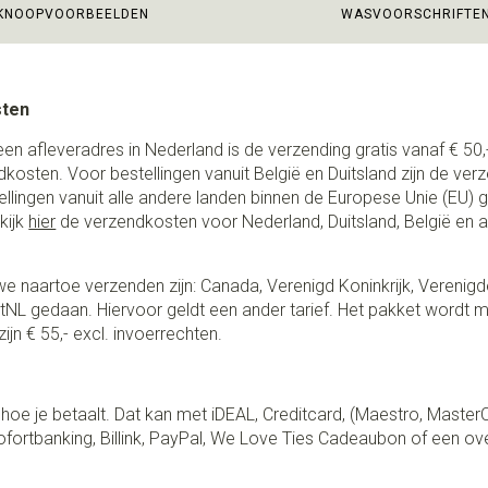
KNOOPVOORBEELDEN
WASVOORSCHRIFTE
sten
een afleveradres in Nederland is de verzending gratis vanaf € 50,-
ndkosten. Voor bestellingen vanuit België en Duitsland zijn de ver
stellingen vanuit alle andere landen binnen de Europese Unie (EU)
kijk
hier
de verzendkosten voor Nederland, Duitsland, België en 
e naartoe verzenden zijn: Canada, Verenigd Koninkrijk, Verenigd
NL gedaan. Hiervoor geldt een ander tarief. Het pakket wordt m
ijn € 55,- excl. invoerrechten.
lf hoe je betaalt. Dat kan met iDEAL, Creditcard, (Maestro, Master
fortbanking, Billink, PayPal, We Love Ties Cadeaubon of een ov