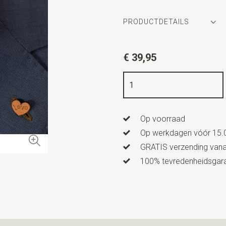
PRODUCTDETAILS
Artikelnummer
WLTC144-1
€ 39,95
Kleur
blauw / oranje
Kwaliteit
bedrukt zuiver zijde
Breedte
15 cm
Op voorraad
Lengte
84 cm
Op werkdagen vóór 15.0
GRATIS verzending vanaf
100% tevredenheidsgaran