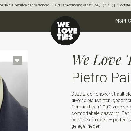
steld = dezelfde dag verzonden! | Gratis verzending vanaf € 50,- (in NL) | Grootste on
INSPIR
We Love T
Pietro Pai
Deze zijden choker straalt ele
diverse blauwtinten, gecomb
Gemaakt van 100% zijde voor 
comfortabele pasvorm. Een op
beetje extra geeft – perfect 
gelegenheden.