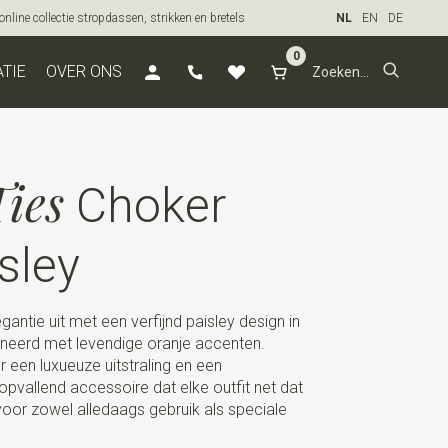
line collectie stropdassen, strikken en bretels
NL
EN
DE
0
ATIE
OVER ONS
ies
Choker
sley
gantie uit met een verfijnd paisley design in
ineerd met levendige oranje accenten.
een luxueuze uitstraling en een
vallend accessoire dat elke outfit net dat
voor zowel alledaags gebruik als speciale