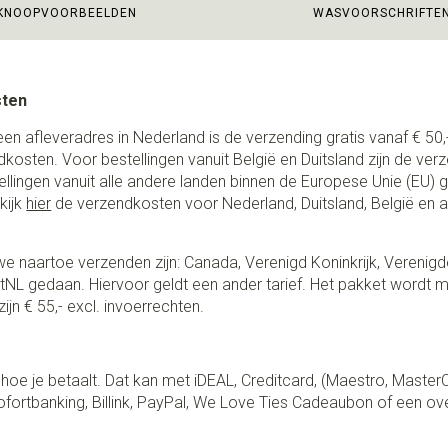
KNOOPVOORBEELDEN
WASVOORSCHRIFTE
sten
een afleveradres in Nederland is de verzending gratis vanaf € 50,-
ndkosten. Voor bestellingen vanuit België en Duitsland zijn de ver
stellingen vanuit alle andere landen binnen de Europese Unie (EU)
kijk
hier
de verzendkosten voor Nederland, Duitsland, België en 
e naartoe verzenden zijn: Canada, Verenigd Koninkrijk, Verenigd
NL gedaan. Hiervoor geldt een ander tarief. Het pakket wordt m
ijn € 55,- excl. invoerrechten.
lf hoe je betaalt. Dat kan met iDEAL, Creditcard, (Maestro, Master
fortbanking, Billink, PayPal, We Love Ties Cadeaubon of een ov