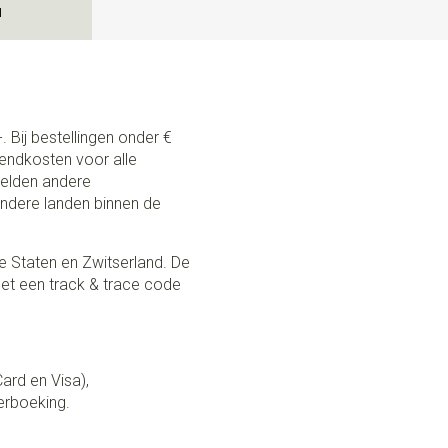
N
. Bij bestellingen onder €
zendkosten voor alle
 gelden andere
andere landen binnen de
e Staten en Zwitserland. De
et een track & trace code
Card en Visa),
erboeking.