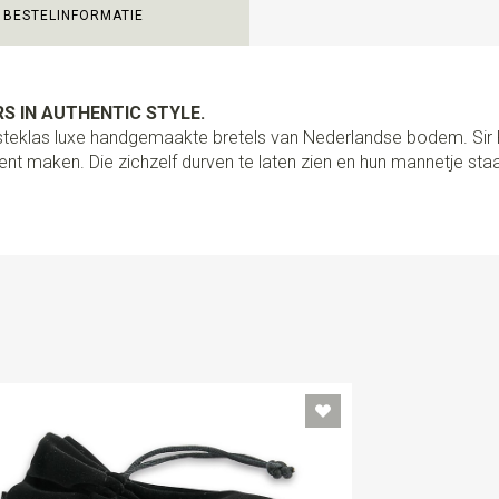
BESTELINFORMATIE
Uitvoering
PROUDLY MADE B
bretels volledig met de hand 
kwaliteit lederen lussen en st
schuifklemmen. Met het spec
S IN AUTHENTIC STYLE.
een afstand bepaler om de kn
ersteklas luxe handgemaakte bretels van Nederlandse bodem. Si
heel eenvoudig om je bretels
nt maken. Die zichzelf durven te laten zien en hun mannetje staa
van? Gebruik dan de hoogwaa
zijn nl. los van elkaar afneem
handig toch?