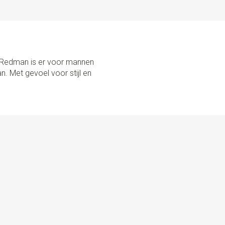
Y HAND IN THE NETHERLANDS Sir Redman maakt zijn
in eigen huis. Deze bretels zijn voorzien van de beste
evige clips. Ook zijn ze in maat verstelbaar met
iaal meegeleverde blikje met 6 knopen, naald & draad en
open aan de binnenkant van je broek te bevestigen, is het
r Redman is er voor mannen
 op de authentieke manier te dragen. Ben je daar niet zo
n. Met gevoel voor stijl en
rdige clips om deze aan je broekrand te klemmen. Ze
baar. Gebruik je de lussen niet? Bewaar ze dan in het blikje: