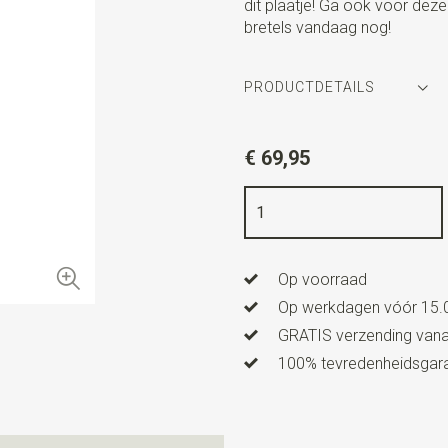
dit plaatje! Ga ook voor deze
bretels vandaag nog!
PRODUCTDETAILS
Artikelnummer
SR21249
€ 69,95
Kleur
bordeauxrood / blauw 
Kwaliteit
elastiek band
Breedte
3,5 cm
Op voorraad
Lengte
ca. 130 cm
Op werkdagen vóór 15.0
Model bretels
Y-model
GRATIS verzending vanaf
Type model bretels
Luxe me
100% tevredenheidsgaran
Clips bretels
3, met lussen e
Type bevestiging bretels
C