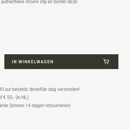
 authentieke stoere stijl en bestel deze
/ wit
IN WINKELWAGEN
0 uur besteld: dezelfde dag verzonden!
 € 50,- (in NL)
t lederen details + lussen
tie (binnen 14 dagen retourneren)
n details van echt (chroomvrij gelooid) nerfleer
lips en patten