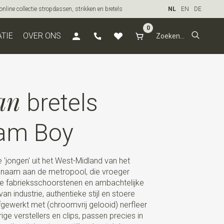
line collectie stropdassen, strikken en bretels
NL
EN
DE
0
ATIE
OVER ONS
an
bretels
am Boy
'jongen' uit het West-Midland van het
jn naam aan de metropool, die vroeger
e fabrieksschoorstenen en ambachtelijke
van industrie, authentieke stijl en stoere
fgewerkt met (chroomvrij gelooid) nerfleer
ge verstellers en clips, passen precies in