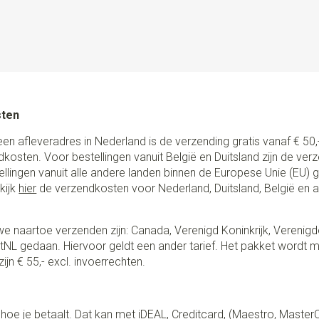
Clips bretels
3, met echt led
Type bevestiging bretels
C
Uitvoering
PROUDLY MADE B
bretels volledig met de hand 
kwaliteit lederen lussen en st
schuifklemmen. Met het spec
sten
een afstand bepaler om de kn
heel eenvoudig om je bretels
een afleveradres in Nederland is de verzending gratis vanaf € 50,-
van? Gebruik dan de hoogwaa
ndkosten. Voor bestellingen vanuit België en Duitsland zijn de ver
zijn nl. los van elkaar afneem
stellingen vanuit alle andere landen binnen de Europese Unie (EU)
handig toch?
kijk
hier
de verzendkosten voor Nederland, Duitsland, België en 
e naartoe verzenden zijn: Canada, Verenigd Koninkrijk, Verenigd
NL gedaan. Hiervoor geldt een ander tarief. Het pakket wordt m
ijn € 55,- excl. invoerrechten.
lf hoe je betaalt. Dat kan met iDEAL, Creditcard, (Maestro, Master