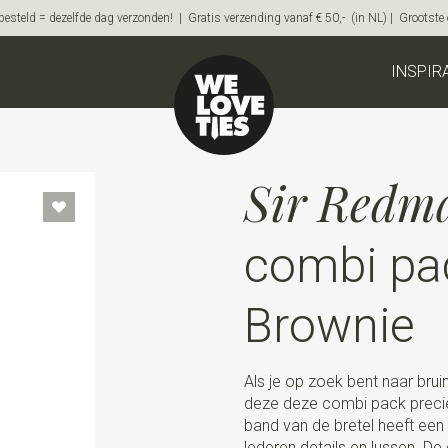
steld = dezelfde dag verzonden! | Gratis verzending vanaf € 50,- (in NL) | Grootste on
INSPIR
Sir Redm
combi pa
Brownie
Als je op zoek bent naar brui
deze deze combi pack precies
band van de bretel heeft een 
lederen details en lussen. De