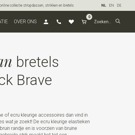
line collectie stropdassen, strikken en bretels
NL
EN
DE
0
ATIE
OVER ONS
an
bretels
ck Brave
ne of ecru kleurige accessoires dan vind in
 wat je zoekt! De ecru kleurige elastieken
bruin randje en is voorzien van bruine
 gebreide strik maakt het tot een