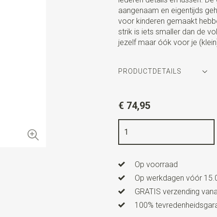
aangenaam en eigentijds gehe
voor kinderen gemaakt hebben
strik is iets smaller dan de 
jezelf maar óók voor je (klein
PRODUCTDETAILS
Artikelnummer
SR20195
€ 74,95
Kleur
bruin / ecru
Kwaliteit
elastiek band
Breedte
bretels 3,5 cm
Op voorraad
Afmeting
strik 11 cm x 6,5 
Op werkdagen vóór 15.0
Model bretels
Y-model
GRATIS verzending vanaf
Type model bretels
Luxe me
100% tevredenheidsgaran