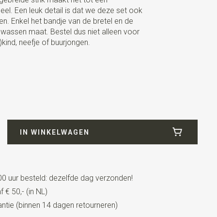
el. Een leuk detail is dat we deze set ook
. Enkel het bandje van de bretel en de
volwassen maat. Bestel dus niet alleen voor
)kind, neefje of buurjongen.
IN WINKELWAGEN
cm
0 uur besteld: dezelfde dag verzonden!
 € 50,- (in NL)
t lederen details + lussen
tie (binnen 14 dagen retourneren)