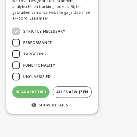
We Love Ties gebruikt functionele,
analytische en tracking cookies. Bij het
gebruiken van onze website ga je daarmee
akkoord.
Lees meer
STRICTLY NECESSARY
PERFORMANCE
TARGETING
FUNCTIONALITY
UNCLASSIFIED
IK GA AKKOORD
ALLES AFWIJZEN
SHOW DETAILS
Strictly necessary
Performance
Targeting
Functionality