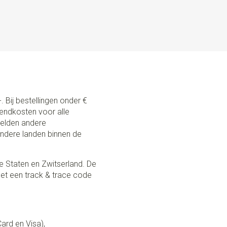
eren lussen
lips en patten
Y HAND IN THE NETHERLANDS Sir Redman maakt zijn
in eigen huis. Deze bretels zijn voorzien van de beste
evige clips. Ook zijn ze in maat verstelbaar met
iaal meegeleverde blikje met 6 knopen, naald & draad en
open aan de binnenkant van je broek te bevestigen, is het
 op de authentieke manier te dragen. Ben je daar niet zo
. Bij bestellingen onder €
rdige clips om deze aan je broekrand te klemmen. Ze
zendkosten voor alle
baar. Gebruik je de lussen niet? Bewaar ze dan in het blikje:
 gelden andere
andere landen binnen de
e Staten en Zwitserland. De
et een track & trace code
Card en Visa),