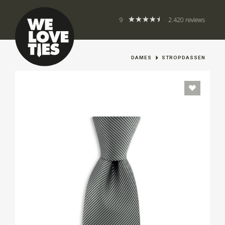
9
2.420 reviews
DAMES
STROPDASSEN