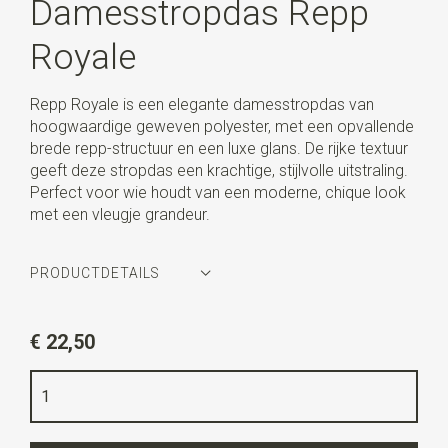
Damesstropdas Repp
Royale
Repp Royale is een elegante damesstropdas van
hoogwaardige geweven polyester, met een opvallende
brede repp-structuur en een luxe glans. De rijke textuur
geeft deze stropdas een krachtige, stijlvolle uitstraling.
Perfect voor wie houdt van een moderne, chique look
met een vleugje grandeur.
PRODUCTDETAILS
Artikelnummer
WLT900-980
€ 22,50
Kleur
zilvergrijs
Kwaliteit
geweven polyester
Breedte
8 cm