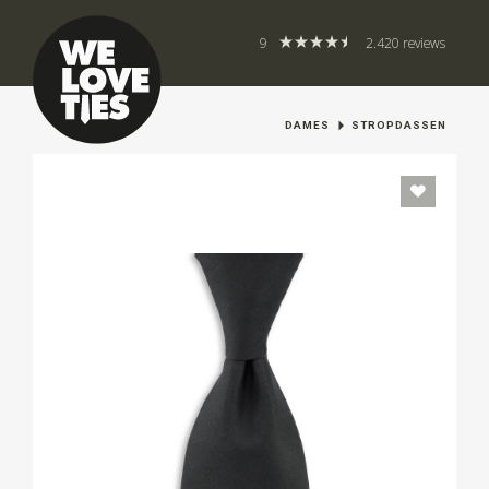
9
2.420 reviews
DAMES
STROPDASSEN