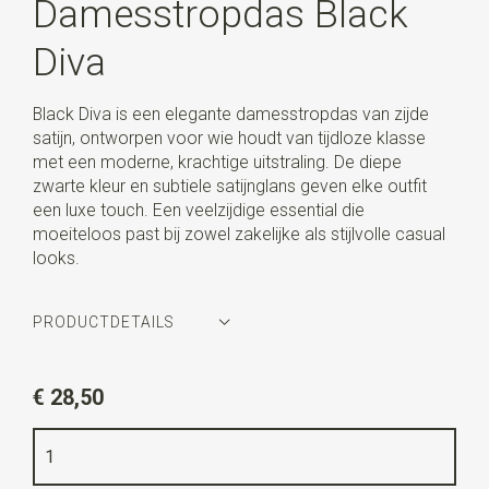
Damesstropdas Black
Diva
Black Diva is een elegante damesstropdas van zijde
satijn, ontworpen voor wie houdt van tijdloze klasse
met een moderne, krachtige uitstraling. De diepe
zwarte kleur en subtiele satijnglans geven elke outfit
een luxe touch. Een veelzijdige essential die
moeiteloos past bij zowel zakelijke als stijlvolle casual
looks.
PRODUCTDETAILS
Artikelnummer
WLT900-975
€ 28,50
Kleur
zwart
Kwaliteit
zijde satijn